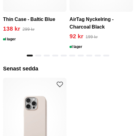
Thin Case - Baltic Blue
AirTag Nyckelring -
Charcoal Black
138 kr
299 kr
92 kr
199 kr
I lager
I lager
Senast sedda