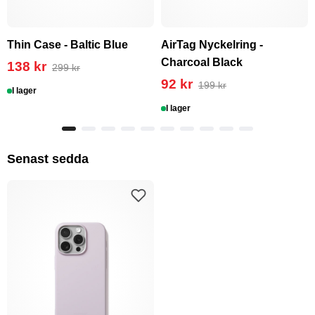
Thin Case - Baltic Blue
AirTag Nyckelring -
Charcoal Black
138 kr
299 kr
92 kr
199 kr
I lager
I lager
Senast sedda