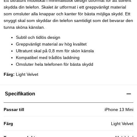
Ett ultratunt mobilskal i minimalistisk design utformat för att stilrent
skydda din telefon. Skalet är utformat i ett greppvänligt material
som omsluter alla knappar och kanter för bästa möjliga skydd. Ett
snyggt skal som skyddar din telefon samtidigt som det bevarar den
tunna sköna känslan.
Subtil och tidlös design
Greppvänligt material av hög kvalitet
Ultratunt skal på 0,8 mm för skön känsla
Kompatibel med trådlös laddning
Omsluter hela telefonen för bästa skydd
Färg:
Light Velvet
Specifikation
Passar till
iPhone 13 Mini
Färg
Light Velvet