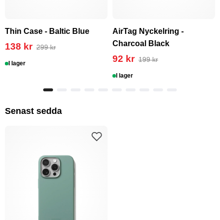
Thin Case - Baltic Blue
AirTag Nyckelring -
Charcoal Black
138 kr
299 kr
92 kr
199 kr
I lager
I lager
Senast sedda