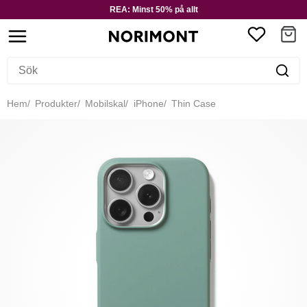
REA: Minst 50% på allt
Hem
Produkter
Mobilskal
iPhone
Thin Case