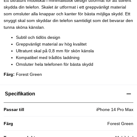
Ett ultratunt mobilskal i minimalistisk design utformat för att stilrent
skydda din telefon. Skalet är utformat i ett greppvänligt material
som omsluter alla knappar och kanter för bästa möjliga skydd. Ett
snyggt skal som skyddar din telefon samtidigt som det bevarar den
tunna sköna känslan.
Subtil och tidlös design
Greppvänligt material av hög kvalitet
Ultratunt skal på 0,8 mm för skön känsla
Kompatibel med trådlös laddning
Omsluter hela telefonen för bästa skydd
Färg:
Forest Green
Specifikation
Passar till
iPhone 14 Pro Max
Färg
Forest Green