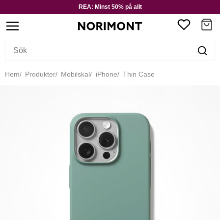
REA: Minst 50% på allt
Hem
Produkter
Mobilskal
iPhone
Thin Case