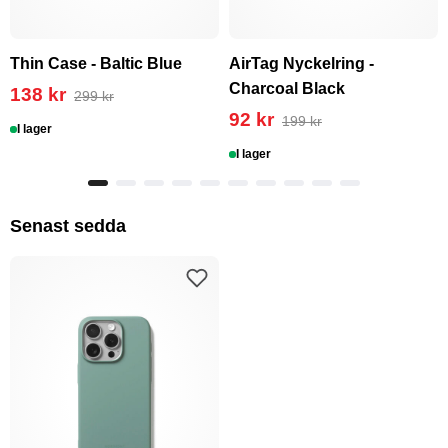
Thin Case - Baltic Blue
AirTag Nyckelring -
Charcoal Black
138 kr
299 kr
92 kr
199 kr
I lager
I lager
Senast sedda