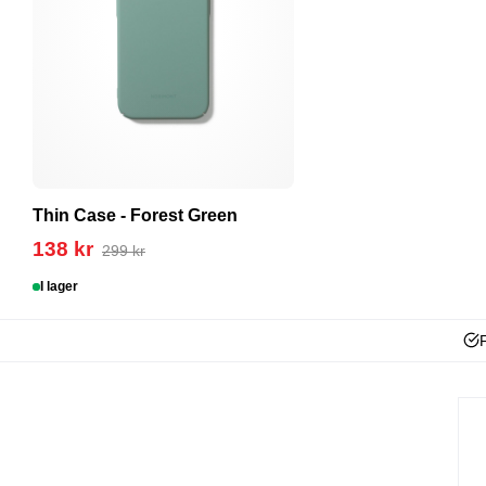
Thin Case - Forest Green
138 kr
299 kr
I lager