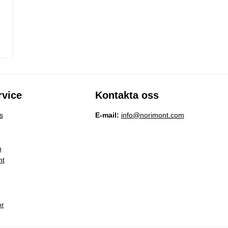
vice
Kontakta oss
s
E-mail:
info@norimont.com
n
nt
or