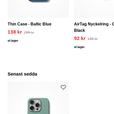
Thin Case - Baltic Blue
AirTag Nyckelring - 
Black
138 kr
299 kr
92 kr
199 kr
I lager
I lager
Senast sedda