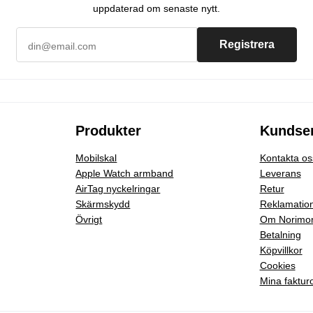
uppdaterad om senaste nytt.
Registrera
Produkter
Kundser
Mobilskal
Kontakta os
Apple Watch armband
Leverans
AirTag nyckelringar
Retur
Skärmskydd
Reklamatio
Övrigt
Om Norimo
Betalning
Köpvillkor
Cookies
Mina faktur