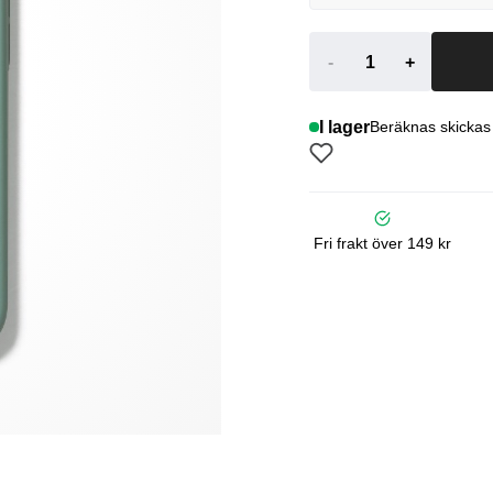
-
+
I lager
Beräknas skickas
Fri frakt över 149 kr