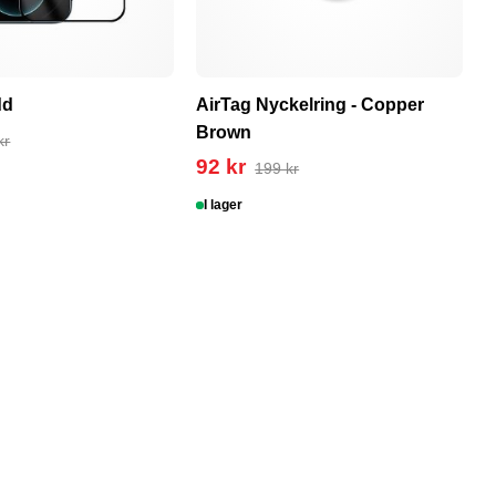
dd
AirTag Nyckelring - Copper
T
Brown
1
kr
92 kr
199 kr
I lager