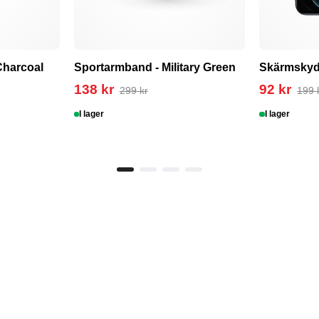
Charcoal
Sportarmband - Military Green
Skärmsky
138 kr
92 kr
299 kr
199 
I lager
I lager