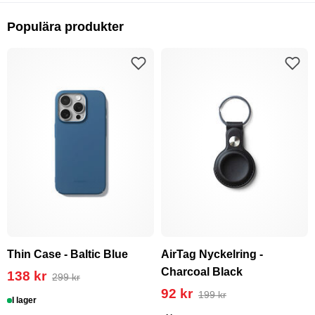
Populära produkter
Thin Case - Baltic Blue
AirTag Nyckelring -
Charcoal Black
138 kr
299 kr
92 kr
199 kr
I lager