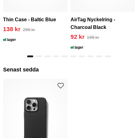
Thin Case - Baltic Blue
AirTag Nyckelring -
Charcoal Black
138 kr
299 kr
92 kr
199 kr
I lager
I lager
Senast sedda