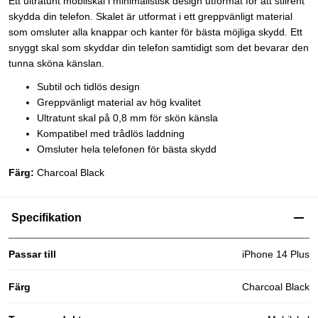
Ett ultratunt mobilskal i minimalistisk design utformat för att stilrent
skydda din telefon. Skalet är utformat i ett greppvänligt material
som omsluter alla knappar och kanter för bästa möjliga skydd. Ett
snyggt skal som skyddar din telefon samtidigt som det bevarar den
tunna sköna känslan.
Subtil och tidlös design
Greppvänligt material av hög kvalitet
Ultratunt skal på 0,8 mm för skön känsla
Kompatibel med trådlös laddning
Omsluter hela telefonen för bästa skydd
Färg:
Charcoal Black
Specifikation
Passar till
iPhone 14 Plus
Färg
Charcoal Black