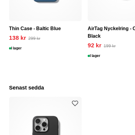
Thin Case - Baltic Blue
AirTag Nyckelring - 
Black
138 kr
299 kr
92 kr
199 kr
I lager
I lager
Senast sedda