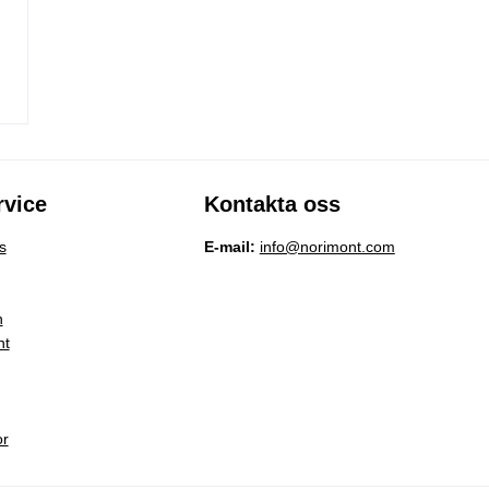
vice
Kontakta oss
s
E-mail:
info@norimont.com
n
nt
or