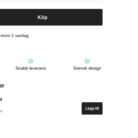
Köp
 inom 1 vardag
Snabb leverans
Svensk design
er
d
Lägg till
kr