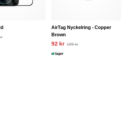
dd
AirTag Nyckelring - Copper
T
Brown
1
kr
92 kr
199 kr
I lager