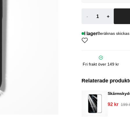
-
+
I lager
Beräknas skickas
Fri frakt över 149 kr
Relaterade produkt
Skärmskyd
92 kr
199 