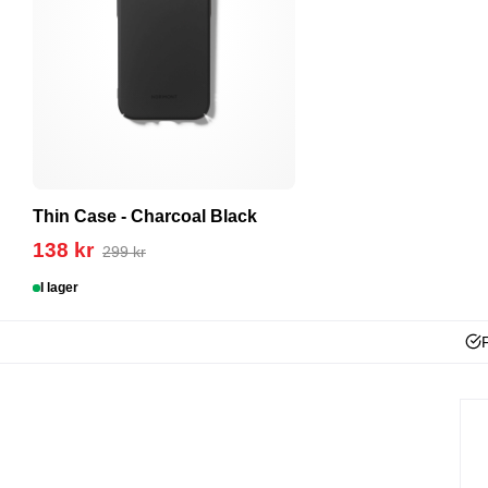
Thin Case - Charcoal Black
138 kr
299 kr
I lager