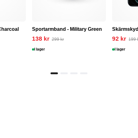
Charcoal
Sportarmband - Military Green
Skärmsky
138 kr
92 kr
299 kr
199 
I lager
I lager