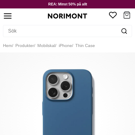
REA: Minst 50% på allt
Hem
Produkter
Mobilskal
iPhone
Thin Case