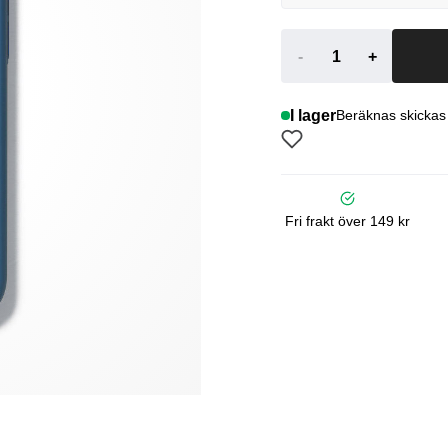
-
+
I lager
Beräknas skickas
Fri frakt över 149 kr