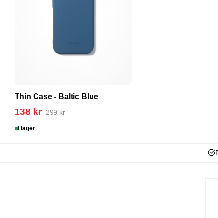
Thin Case - Baltic Blue
138 kr
299 kr
I lager