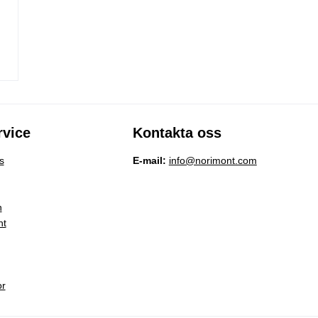
vice
Kontakta oss
s
E-mail:
info@norimont.com
n
nt
or