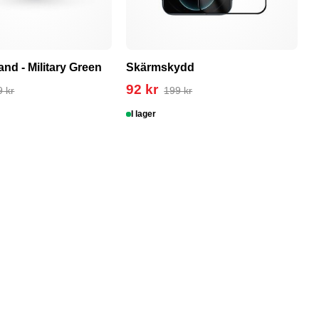
nd - Military Green
Skärmskydd
A
B
92 kr
9 kr
199 kr
9
I lager