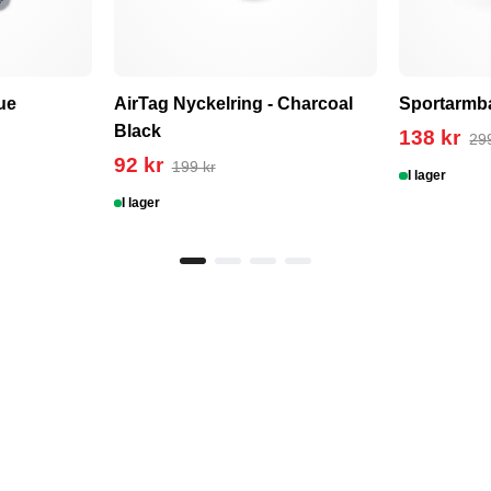
ue
AirTag Nyckelring - Charcoal
Sportarmba
Black
138 kr
29
92 kr
199 kr
I lager
I lager