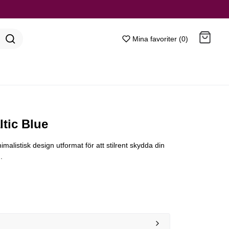
Mina favoriter (0)
Gå till kassan
ltic Blue
nimalistisk design utformat för att stilrent skydda din
.