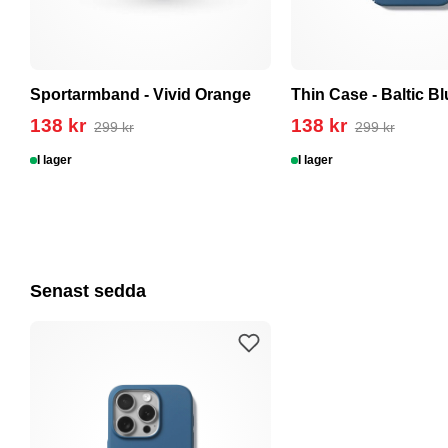
Sportarmband - Vivid Orange
Thin Case - Baltic Bl
138 kr
138 kr
299 kr
299 kr
I lager
I lager
Senast sedda