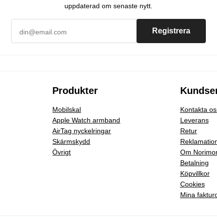
uppdaterad om senaste nytt.
Registrera
Produkter
Kundser
Mobilskal
Kontakta os
Apple Watch armband
Leverans
AirTag nyckelringar
Retur
Skärmskydd
Reklamatio
Övrigt
Om Norimo
Betalning
Köpvillkor
Cookies
Mina faktur