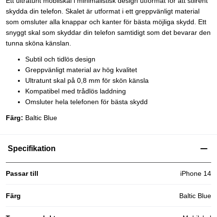
Ett ultratunt mobilskal i minimalistisk design utformat för att stilrent
skydda din telefon. Skalet är utformat i ett greppvänligt material
som omsluter alla knappar och kanter för bästa möjliga skydd. Ett
snyggt skal som skyddar din telefon samtidigt som det bevarar den
tunna sköna känslan.
Subtil och tidlös design
Greppvänligt material av hög kvalitet
Ultratunt skal på 0,8 mm för skön känsla
Kompatibel med trådlös laddning
Omsluter hela telefonen för bästa skydd
Färg:
Baltic Blue
Specifikation
Passar till
iPhone 14
Färg
Baltic Blue