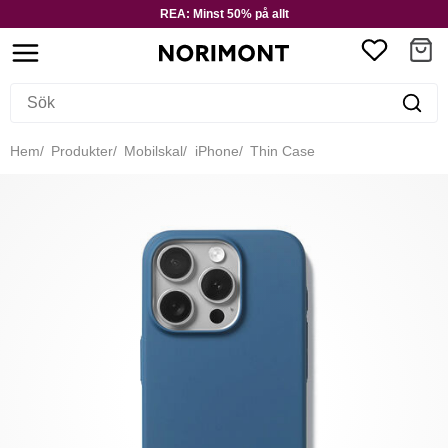
REA: Minst 50% på allt
Hem
Produkter
Mobilskal
iPhone
Thin Case