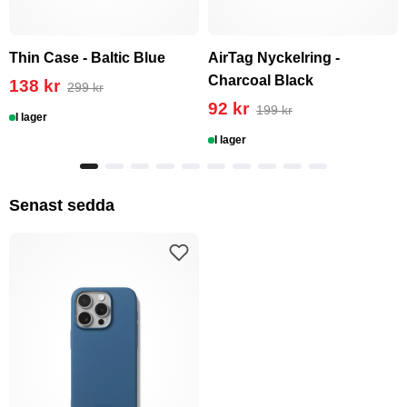
Thin Case - Baltic Blue
AirTag Nyckelring -
Charcoal Black
138 kr
299 kr
92 kr
199 kr
I lager
I lager
Senast sedda