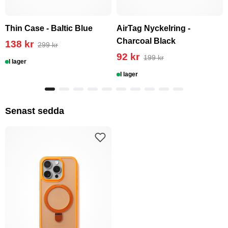
Thin Case - Baltic Blue
AirTag Nyckelring -
Charcoal Black
138 kr
299 kr
92 kr
199 kr
I lager
I lager
Senast sedda