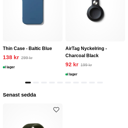
Thin Case - Baltic Blue
AirTag Nyckelring -
Charcoal Black
138 kr
299 kr
92 kr
199 kr
I lager
I lager
Senast sedda