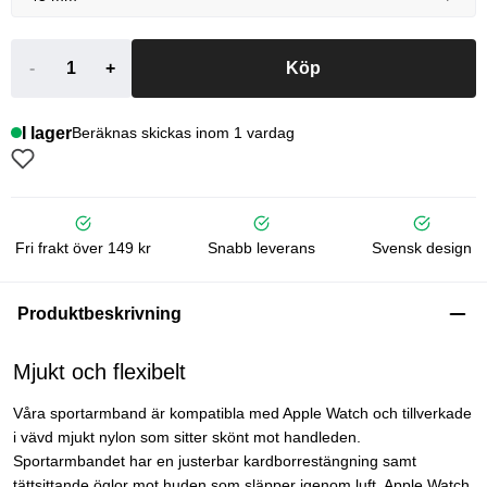
-
+
Köp
I lager
Beräknas skickas inom 1 vardag
Fri frakt över 149 kr
Snabb leverans
Svensk design
Produktbeskrivning
Mjukt och flexibelt
Våra sportarmband är kompatibla med Apple Watch och tillverkade
i vävd mjukt nylon som sitter skönt mot handleden.
Sportarmbandet har en justerbar kardborrestängning samt
tättsittande öglor mot huden som släpper igenom luft. Apple Watch